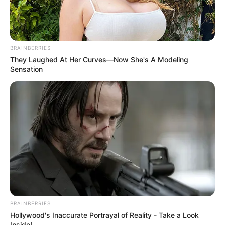
BRAINBERRIES
They Laughed At Her Curves—Now She's A Modeling
Sensation
BRAINBERRIES
Hollywood's Inaccurate Portrayal of Reality - Take a Look
Inside!