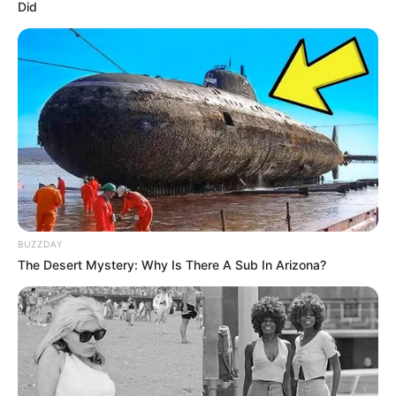
pensez à remercier la vie de vous avoir fait ce
Did
cadeau.
Capricorne vos jours de chance
Les jours les plus favorables pour valider vos
grilles sont les 6, 8, 9, 16, 18, 19, 26, 28 et 29
de chaque Mois.
BUZZDAY
The Desert Mystery: Why Is There A Sub In Arizona?