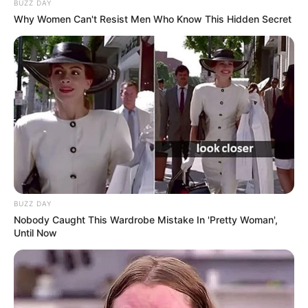
BUZZ DAY
Why Women Can't Resist Men Who Know This Hidden Secret
Capricorne vos numéros fétiches
pour EuroDreams
Vous pouvez faire un mixte en sélectionnant
directement vos numéros fétiches sur la grille.
En validant vous obtiendrez une grille complète.
BUZZ DAY
Nobody Caught This Wardrobe Mistake In 'Pretty Woman',
Until Now