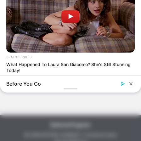
Rechercher
BRAINBERRIES
What Happened To Laura San Giacomo? She's Still Stunning
Recherche
Today!
Before You Go
Referral Program
© 2026 ASTRO CHANCE
• Construit avec