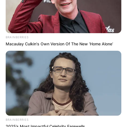
BRAINBERRIES
Macaulay Culkin's Own Version Of The New ‘Home Alone’
La Chronique d’Estelle
HOROSCOPE 2026
NUMÉROS LES PLUS FRÉQUENTS MÉGA
MILLIONS
Quels numéros sortent le plus souvent au
BRAINBERRIES
Powerball ?
2025’s Most Impactful Celebrity Farewells