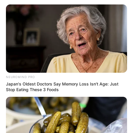
Aller
ASTRO CHANCE
au
Menu
contenu
Les Numéros Chance du Jour
NEUROMIND PRO
Japan's Oldest Doctors Say Memory Loss Isn't Age: Just
Stop Eating These 3 Foods
EURODREAMS
CAPRICORNE NUMEROS
CHANCE