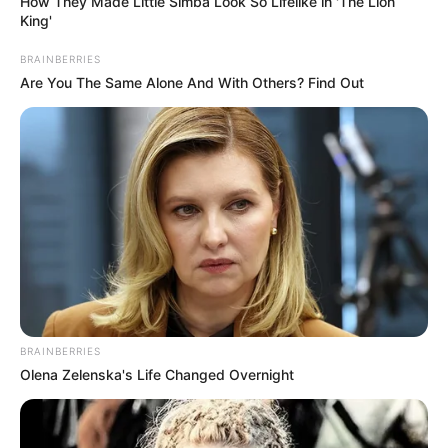
How They Made Little Simba Look So Lifelike in 'The Lion
King'
BRAINBERRIES
Are You The Same Alone And With Others? Find Out
BRAINBERRIES
Olena Zelenska's Life Changed Overnight