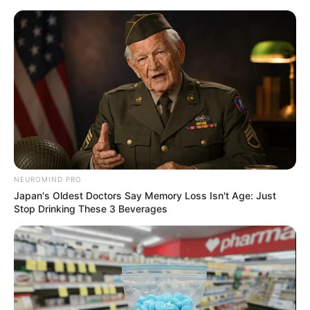
Aller
ASTRO CHANCE
au
Menu
contenu
Les Numéros Chance du Jour
EURODREAMS de la FDJ
17 juillet 2024
NEUROMIND PRO
Japan's Oldest Doctors Say Memory Loss Isn't Age: Just
Stop Drinking These 3 Beverages