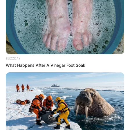
Le prix d’un ticket peut varier, mais de base il
est fixé à 2.5 euros par grille.
BUZZDAY
What Happens After A Vinegar Foot Soak
Tirages et Gagnants :
Les tirages ont lieu à des intervalles réguliers,
deux fois par semaine chaque Lundi et Jeudi.