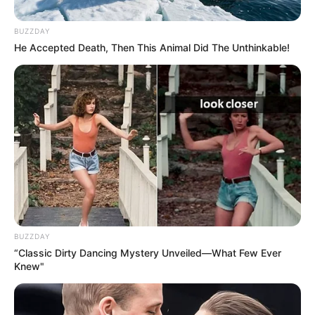
Les numéros gagnants sont tirés au sort et les
participants qui possèdent les combinaisons
BUZZDAY
correspondantes peuvent gagner des prix
He Accepted Death, Then This Animal Did The Unthinkable!
variés, allant de petites sommes à des jackpots
substantiels.
Catégories de Gains :
Les gains sont distribués en fonction du
nombre de numéros et d’étoile corrects. Il y a
plusieurs catégories de gains, avec le jackpot
réservé aux joueurs qui ont tous les numéros et
l’étoile corrects.
BUZZDAY
“Classic Dirty Dancing Mystery Unveiled—What Few Ever
Knew"