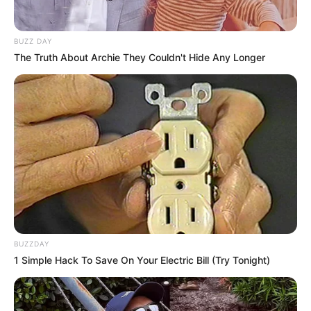
BUZZ DAY
The Truth About Archie They Couldn't Hide Any Longer
BUZZDAY
1 Simple Hack To Save On Your Electric Bill (Try Tonight)