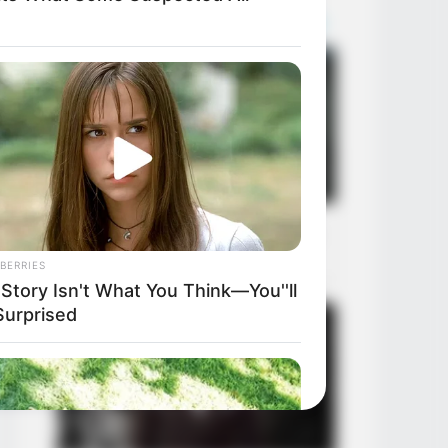
BERRIES
Story Isn't What You Think—You''ll
Surprised