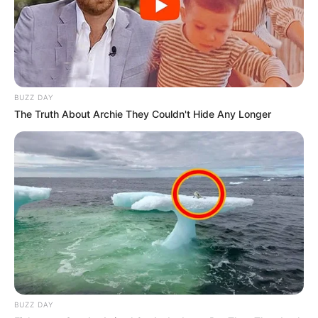
BUZZ DAY
The Truth About Archie They Couldn't Hide Any Longer
LA MAGIE
DES PIERRES
LOTERIES DU MONDE
BUZZ DAY