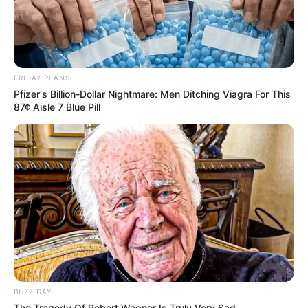
FRIDAY PLANS
Pfizer's Billion-Dollar Nightmare: Men Ditching Viagra For This
87¢ Aisle 7 Blue Pill
BUZZ DAY
The Tragedy Of Robert Wagner Is Truly Very Sad