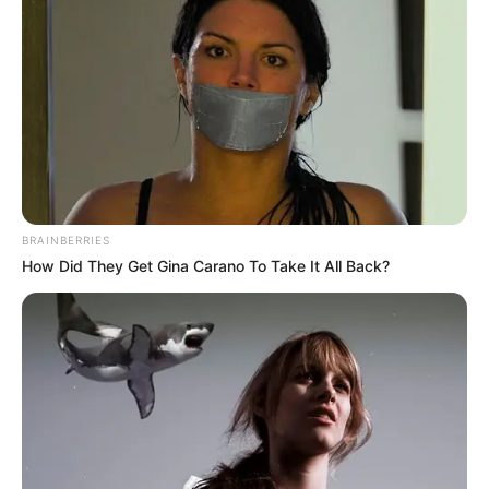
Gémeaux avant de découvrir vos
dix numéros Keno!
LIRE LA SUITE
1/ Prenez le temps d’imaginer ce que
vous feriez avec une très grosse somme
d’argent.
2/ Pensez partage et générosité, les
BRAINBERRIES
How Did They Get Gina Carano To Take It All Back?
bonnes pensées attirent la chance.
3/ Prenez les numéros comme ils
viennent (même s’ils ne vous conviennent
pas) et ne faites qu’un seul tirage.