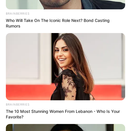
Gémeaux vos jours de chance
BRAINBERRIES
Who Will Take On The Iconic Role Next? Bond Casting
Rumors
Les jours les plus favorables pour valider vos
grilles sont les 3, 5 , 13 , 15 , 23 , 25 de chaque
Mois.
BRAINBERRIES
The 10 Most Stunning Women From Lebanon - Who Is Your
Favorite?