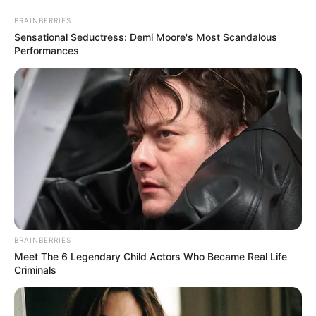
Aller
BRAINBERRIES
ASTRO CHANCE
au
Menu
Sensational Seductress: Demi Moore's Most Scandalous
contenu
Les Numéros Chance du Jour
Performances
BRAINBERRIES
KENO GEMEAUX
Meet The 6 Legendary Child Actors Who Became Real Life
NUMEROS CHANCE
Criminals