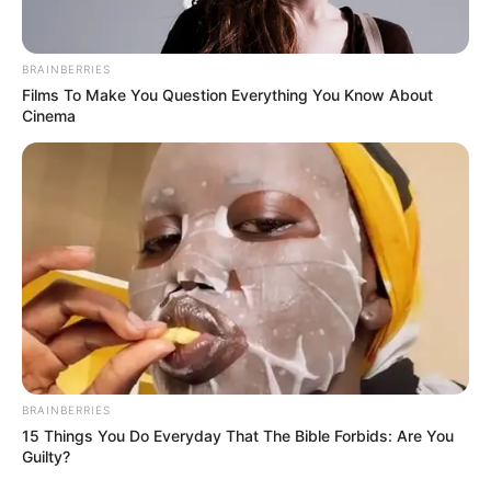
BRAINBERRIES
Films To Make You Question Everything You Know About
Cinema
Bien entendu en faisant plusieurs tirages vous
allez avoir différentes combinaisons. Et plus
BRAINBERRIES
vous faites de grilles plus vous aurez de chance
15 Things You Do Everyday That The Bible Forbids: Are You
de gagner, c’est mathématique! Néanmoins et
Guilty?
malgré cette considération de pure logique le