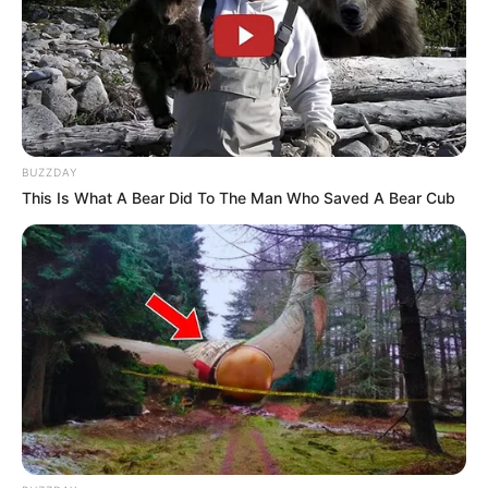
BUZZDAY
This Is What A Bear Did To The Man Who Saved A Bear Cub
La Chronique d’Estelle
HOROSCOPE 2026
NUMÉROS LES PLUS FRÉQUENTS MÉGA
MILLIONS
Quels numéros sortent le plus souvent au
Powerball ?
Quels numéros sortent le plus souvent au Loto
?