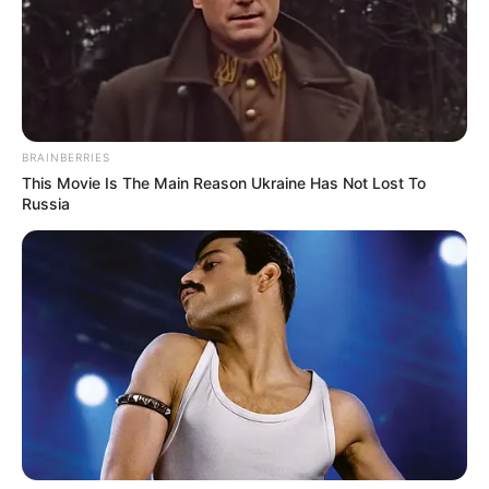
Vierge avant de découvrir vos
numéros Loto!
1/ Prenez le temps d’imaginer ce que
LIRE LA SUITE
vous feriez avec une très grosse somme
BRAINBERRIES
d’argent.
This Movie Is The Main Reason Ukraine Has Not Lost To
Russia
2/ Pensez partage et générosité, les
bonnes pensées attirent la chance.
3/ Prenez les numéros comme ils
viennent (même s’ils ne vous conviennent
pas) et ne faites qu’un seul tirage.