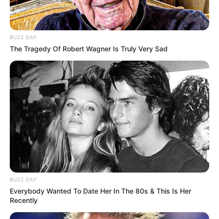
BUZZ DAY
The Tragedy Of Robert Wagner Is Truly Very Sad
BUZZ DAY
Everybody Wanted To Date Her In The 80s & This Is Her
Recently