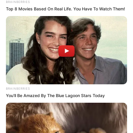
BRAINBERRIES
Top 8 Movies Based On Real Life. You Have To Watch Them!
BRAINBERRIES
You'll Be Amazed By The Blue Lagoon Stars Today
Bien entendu en faisant plusieurs tirages vous
allez avoir différentes combinaisons. Et plus
vous faites de grilles plus vous aurez de chance
de gagner, c’est mathématique! Néanmoins et
malgré cette considération de pure logique le