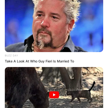
BUZZ DAY
Take A Look At Who Guy Fieri Is Married To