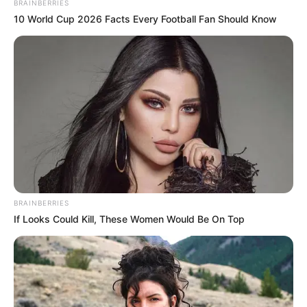
BRAINBERRIES
10 World Cup 2026 Facts Every Football Fan Should Know
Vierge vos numéros fétiches pour
le Loto
Vous pouvez faire un mixte en sélectionnant
directement vos numéros fétiches sur la grille.
En validant vous obtiendrez une grille complète.
BRAINBERRIES
If Looks Could Kill, These Women Would Be On Top