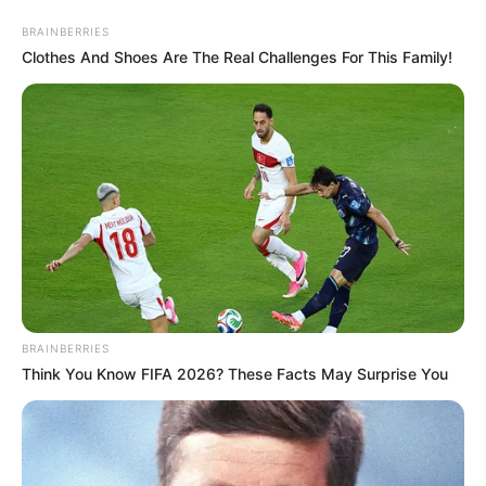
Aller
BRAINBERRIES
ASTRO CHANCE
au
Menu
Clothes And Shoes Are The Real Challenges For This Family!
contenu
Les Numéros Chance du Jour
BRAINBERRIES
LOTO VIERGE NUMEROS
Think You Know FIFA 2026? These Facts May Surprise You
CHANCE