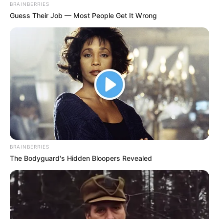
Vierge vos jours de chance
BRAINBERRIES
Guess Their Job — Most People Get It Wrong
Les jours les plus favorables pour valider vos
grilles sont les 3, 6, 7, 13, 16, 17, 23, 26 et 27 de
chaque Mois.
BRAINBERRIES
The Bodyguard's Hidden Bloopers Revealed