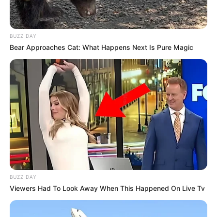
BUZZ DAY
Bear Approaches Cat: What Happens Next Is Pure Magic
BUZZ DAY
Viewers Had To Look Away When This Happened On Live Tv