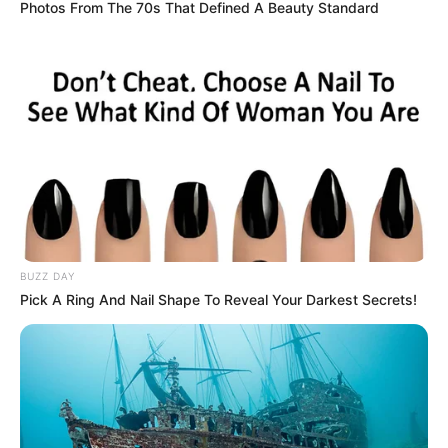
Photos From The 70s That Defined A Beauty Standard
Cancer vos jours de chance
Les jours les plus favorables pour valider vos
grilles sont les 2, 7, 9, 12, 17, 19, 22, 27 et 29 de
chaque Mois.
BUZZ DAY
Pick A Ring And Nail Shape To Reveal Your Darkest Secrets!