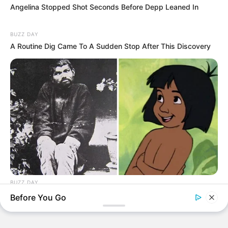
Angelina Stopped Shot Seconds Before Depp Leaned In
BUZZ DAY
A Routine Dig Came To A Sudden Stop After This Discovery
Rechercher
Recherche
BUZZ DAY
The Real-Life Mowgli Story Didn't End Like The Movie
Before You Go