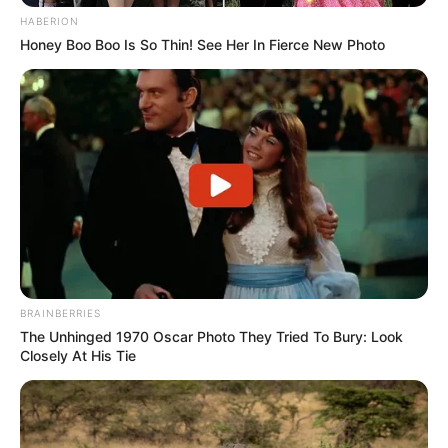
HABERION
Résultat du dernier Tirage
Honey Boo Boo Is So Thin! See Her In Fierce New Photo
BRAINBERRIES
The Unhinged 1970 Oscar Photo They Tried To Bury: Look
Closely At His Tie