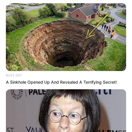
plus important des tirages reste le premier celui
qui est réalisé à l’instant « T » en ayant respecté
les trois recommandations citées plus haut; en
faire plusieurs c’est en quelque sorte
« contrarier le destin ».
Offrez-vous quelques instants de rêves avant
de valider. Fermez les yeux et prenez le temps
de bien visualiser ce que vous pourriez apporter
à votre entourage proche, ainsi qu’aux autres en
général, avant même de penser à vous.
BUZZ DAY
A Sinkhole Opened Up And Revealed A Terrifying Secret!