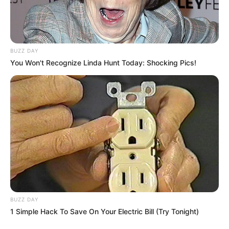
Cancer vos numéros fétiches
BUZZ DAY
You Won't Recognize Linda Hunt Today: Shocking Pics!
pour Mega Millions
Vous pouvez faire un mixte en sélectionnant
directement vos numéros fétiches sur la grille.
En validant vous obtiendrez une grille complète.
BUZZ DAY
1 Simple Hack To Save On Your Electric Bill (Try Tonight)