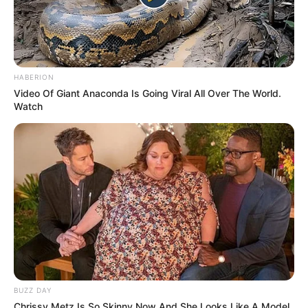
LOTERIES DU MONDE
HABERION
Video Of Giant Anaconda Is Going Viral All Over The World.
Watch
BUZZ DAY
Chrissy Metz Is So Skinny Now And She Looks Like A Model