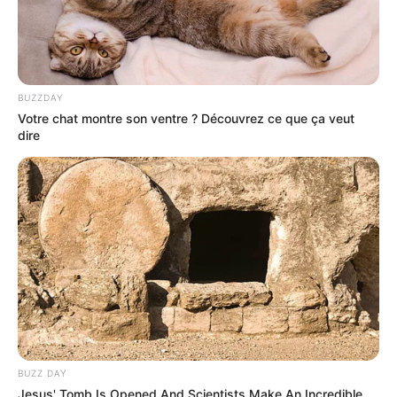
BUZZDAY
Votre chat montre son ventre ? Découvrez ce que ça veut
dire
BUZZ DAY
Jesus' Tomb Is Opened And Scientists Make An Incredible