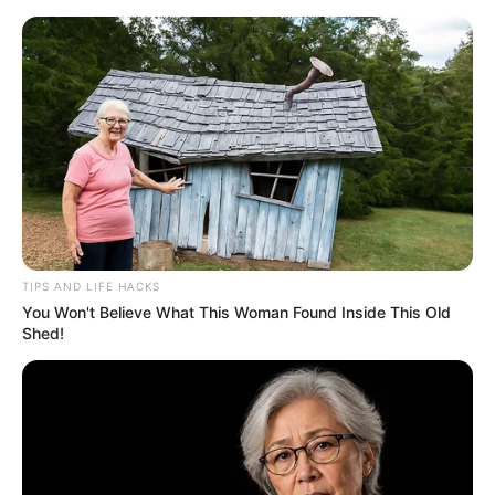
Aller
ASTRO CHANCE
au
Menu
contenu
Les Numéros Chance du Jour
TIPS AND LIFE HACKS
You Won't Believe What This Woman Found Inside This Old
Shed!
MEGA MILLIONS CANCER
NUMEROS CHANCE