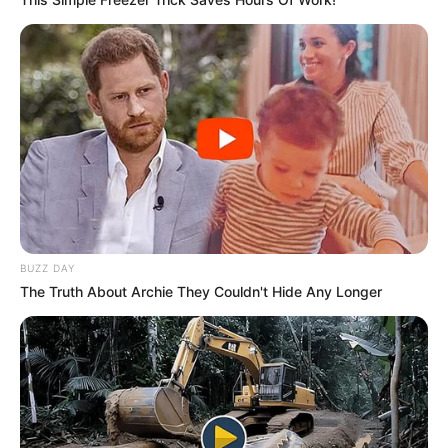
Lotto America l’histoire d’un heureux gagnant
Powerball la gagnante du 10/03/2021
BUZZ DAY
The Truth About Archie They Couldn't Hide Any Longer
LA MAGIE
DES PIERRES