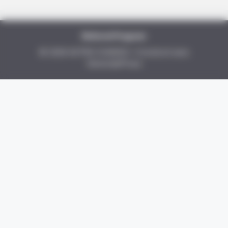
Referral Program
© 2026 ASTRO CHANCE
• Construit avec
GeneratePress
BUZZ DAY
Archaeologists Dug Just A Bit Deeper—And Found This!