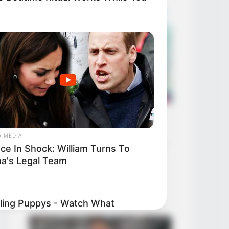
R MEDIA
ace In Shock: William Turns To
na's Legal Team
ling Puppys - Watch What