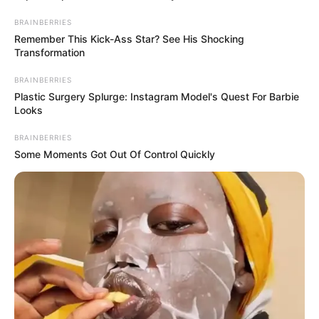
EuroMillions et les Gagnants
BRAINBERRIES
Remember This Kick-Ass Star? See His Shocking
Vendredi 13 Chance ou Malchance?
Transformation
Mega Millions la Loterie de tous les records
BRAINBERRIES
Lotto America l’histoire d’un heureux gagnant
Plastic Surgery Splurge: Instagram Model's Quest For Barbie
Looks
Powerball la gagnante du 10/03/2021
BRAINBERRIES
Some Moments Got Out Of Control Quickly