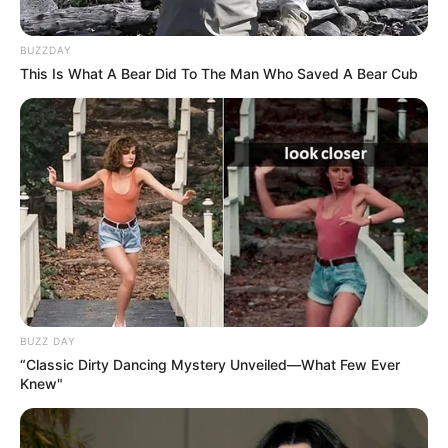
BUZZDAY
This Is What A Bear Did To The Man Who Saved A Bear Cub
BUZZ DAY
“Classic Dirty Dancing Mystery Unveiled—What Few Ever
Knew"