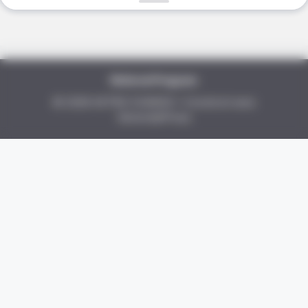
Referral Program
© 2026 ASTRO CHANCE
• Construit avec
BUZZDAY
GeneratePress
Giant Object Found In Forest Stuns Scientists
BUZZDAY